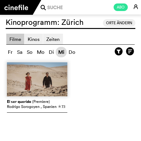
E
ABO
j
Kinoprogramm:
Zürich
ORTE ÄNDERN
Filme
Kinos
Zeiten
Fr
Sa
So
Mo
Di
Mi
Do
El ser querido
(Premiere)
Rodrigo Sorogoyen
, Spanien
7.1
c