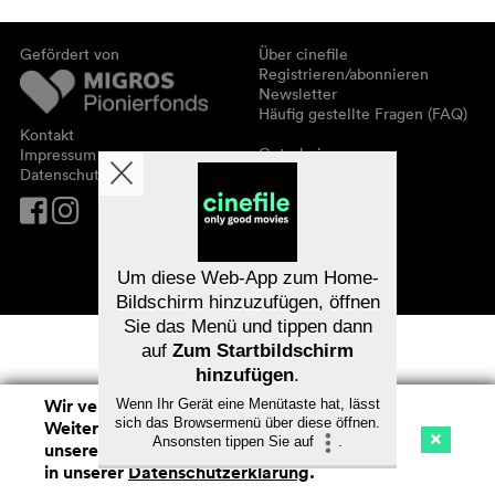
Gefördert von
Über cinefile
Registrieren/abonnieren
Newsletter
Häufig gestellte Fragen (FAQ)
Kontakt
Gutscheine
Impressum
Datenschutz
Um diese Web-App zum Home-
Bildschirm hinzuzufügen, öffnen
Sie das Menü und tippen dann
auf
Zum Startbildschirm
hinzufügen
.
Wir verwenden Cookies. Mit dem
Wenn Ihr Gerät eine Menütaste hat, lässt
sich das Browsermenü über diese öffnen.
Weitersurfen auf cinefile.ch stimmen Sie
Ansonsten tippen Sie auf
.
unserer Cookie-Nutzung zu. Mehr Infos
Kino
Streaming
Watchlist (
0
)
in unserer
Datenschutzerklärung
.
Na