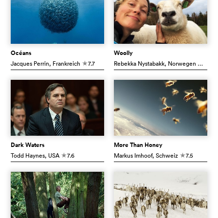
Océans
Woolly
Jacques Perrin
, Frankreich
7.7
Rebekka Nystabakk
, Norwegen
7.7
c
c
Dark Waters
More Than Honey
Todd Haynes
, USA
7.6
Markus Imhoof
, Schweiz
7.5
c
c