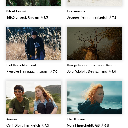
Silent Friend
Les saisons
Ildikó Enyedi
, Ungarn
7.3
Jacques Perrin
, Frankreich
7.2
c
c
Evil Does Not Exist
Das geheime Leben der Bäume
Ryusuke Hamaguchi
, Japan
7.0
Jörg Adolph
, Deutschland
7.0
c
c
Animal
The Outrun
Cyril Dion
, Frankreich
7.0
Nora Fingscheidt
, GB
6.9
c
c