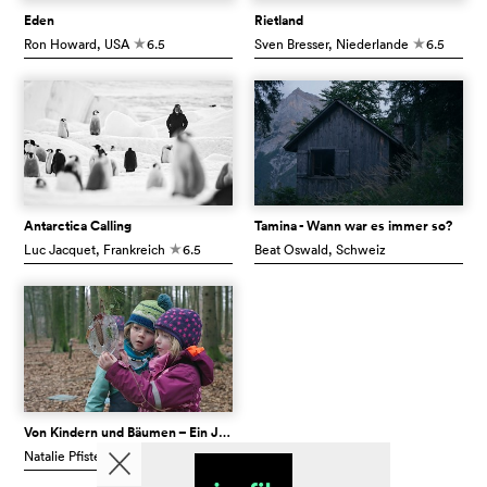
Eden
Rietland
Ron Howard
, USA
6.5
Sven Bresser
, Niederlande
6.5
c
c
Antarctica Calling
Tamina - Wann war es immer so?
Luc Jacquet
, Frankreich
6.5
Beat Oswald
, Schweiz
c
Von Kindern und Bäumen – Ein Jahr in der Waldschule
Natalie Pfister
, Schweiz