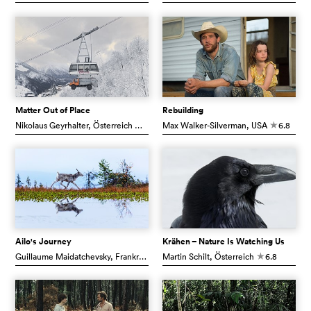
Matter Out of Place
Rebuilding
Nikolaus Geyrhalter
, Österreich
6.9
Max Walker-Silverman
, USA
6.8
c
c
Ailo's Journey
Krähen – Nature Is Watching Us
Guillaume Maidatchevsky
, Frankreich
Martin Schilt
6.8
, Österreich
6.8
c
c