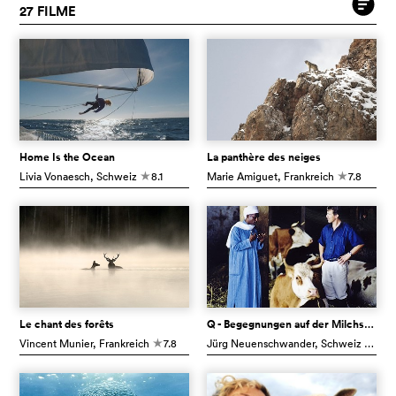
27 FILME
Home Is the Ocean
La panthère des neiges
Livia Vonaesch
, Schweiz
8.1
Marie Amiguet
, Frankreich
7.8
c
c
Le chant des forêts
Q - Begegnungen auf der Milchstrasse
Vincent Munier
, Frankreich
7.8
Jürg Neuenschwander
, Schweiz
7.8
c
c