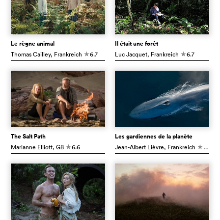
Le règne animal
Il était une forêt
Thomas Cailley
, Frankreich
6.7
Luc Jacquet
, Frankreich
6.7
c
c
The Salt Path
Les gardiennes de la planète
Marianne Elliott
, GB
6.6
Jean-Albert Lièvre
, Frankreich
6.6
c
c