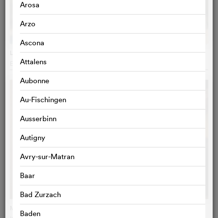
Arosa
Arzo
Ascona
Le médium
Attalens
Emmanuel Laskar
, Frankreich
Aubonne
Au-Fischingen
Ausserbinn
Autigny
Avry-sur-Matran
Baar
Bad Zurzach
Ma mère, dieu et Sylvie Vartan
Baden