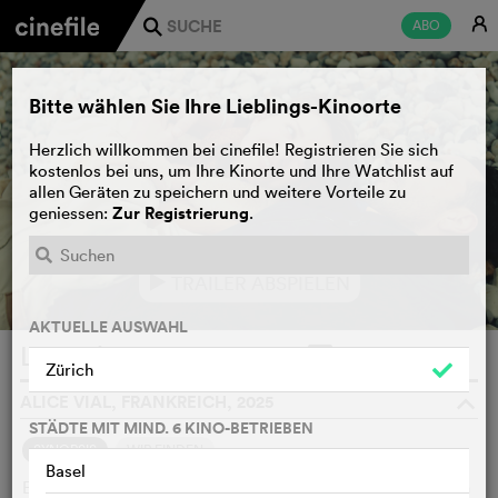
E
ABO
j
Bitte wählen Sie Ihre Lieblings-Kinoorte
Herzlich willkommen bei cinefile! Registrieren Sie sich
kostenlos bei uns, um Ihre Kinorte und Ihre Watchlist auf
allen Geräten zu speichern und weitere Vorteile zu
Zur Registrierung
geniessen:
.
TRAILER ABSPIELEN
e
AKTUELLE AUSWAHL
L’âme idéale
WATCHLIST
F
Zürich
ALICE VIAL, FRANKREICH, 2025
o
STÄDTE MIT MIND. 6 KINO-BETRIEBEN
SYNOPSIS
WIR FINDEN
Basel
Elsa, Ärztin, verbirgt vor der Welt, dass sie Tote sehen kann