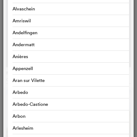
Alvaschein
Amriswil
Andelfingen
Andermatt
Anières
Appenzell
Eat the Night
Caroline Poggi
, Frankreich
Aran sur Vilette
Arbedo
Arbedo-Castione
Arbon
Arlesheim