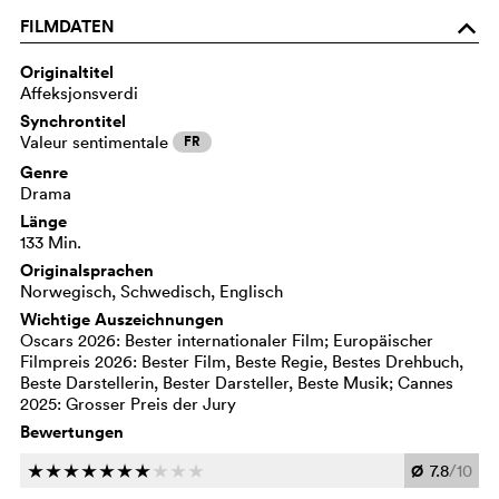
FILMDATEN
o
Originaltitel
Affeksjonsverdi
Synchrontitel
Valeur sentimentale
FR
Genre
Drama
Länge
133 Min.
Originalsprachen
Norwegisch, Schwedisch, Englisch
Wichtige Auszeichnungen
Oscars 2026: Bester internationaler Film; Europäischer
Filmpreis 2026: Bester Film, Beste Regie, Bestes Drehbuch,
Beste Darstellerin, Bester Darsteller, Beste Musik; Cannes
2025: Grosser Preis der Jury
Bewertungen
Ø
7.8
/10
c
c
c
c
c
c
c
c
c
c