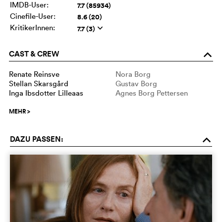
IMDB-User:
7.7 (85934)
Cinefile-User:
8.6 (20)
KritikerInnen:
7.7 (3)
q
CAST & CREW
o
Renate Reinsve
Nora Borg
Stellan Skarsgård
Gustav Borg
Inga Ibsdotter Lilleaas
Agnes Borg Pettersen
MEHR
>
DAZU PASSEN:
o