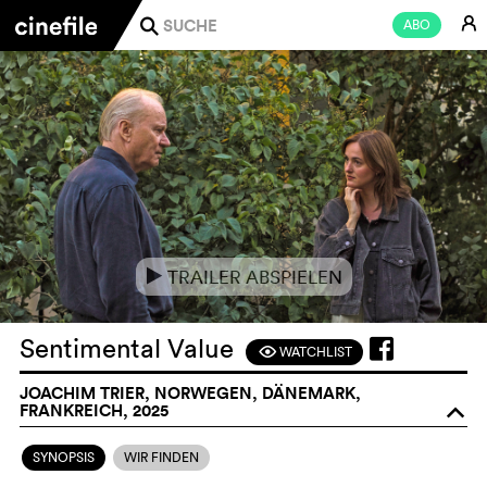
E
ABO
j
TRAILER ABSPIELEN
e
Sentimental Value
WATCHLIST
F
JOACHIM TRIER, NORWEGEN, DÄNEMARK,
FRANKREICH, 2025
o
SYNOPSIS
WIR FINDEN