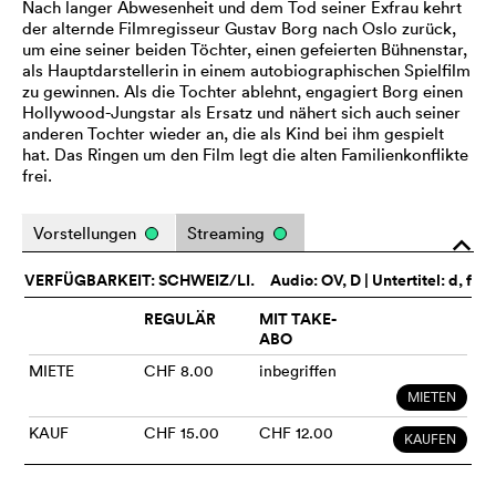
Nach langer Abwesenheit und dem Tod seiner Exfrau kehrt
der alternde Filmregisseur Gustav Borg nach Oslo zurück,
um eine seiner beiden Töchter, einen gefeierten Bühnenstar,
als Hauptdarstellerin in einem autobiographischen Spielfilm
zu gewinnen. Als die Tochter ablehnt, engagiert Borg einen
Hollywood-Jungstar als Ersatz und nähert sich auch seiner
anderen Tochter wieder an, die als Kind bei ihm gespielt
hat. Das Ringen um den Film legt die alten Familienkonflikte
frei.
Vorstellungen
Streaming
o
VERFÜGBARKEIT: SCHWEIZ/LI.
Audio:
OV
, D | Untertitel: d, f
REGULÄR
MIT TAKE-
ABO
MIETE
CHF 8.00
inbegriffen
MIETEN
KAUF
CHF 15.00
CHF 12.00
KAUFEN