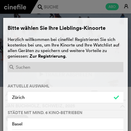
E
ABO
j
Bitte wählen Sie Ihre Lieblings-Kinoorte
Herzlich willkommen bei cinefile! Registrieren Sie sich
kostenlos bei uns, um Ihre Kinorte und Ihre Watchlist auf
allen Geräten zu speichern und weitere Vorteile zu
Zur Registrierung
geniessen:
.
TRAILER ABSPIELEN
e
AKTUELLE AUSWAHL
Asphalte Public
WATCHLIST
F
Zürich
JAN BUCHHOLZ, SCHWEIZ, 2025
o
STÄDTE MIT MIND. 6 KINO-BETRIEBEN
SYNOPSIS
Basel
Im Zentrum der zweisprachigen Stadt Biel breiten sich über