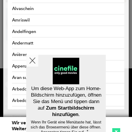
Alvaschein
Amriswil
Andelfingen
Andermatt
Anières
Appenzell
Gefördert von
Über cinefile
Aran sur Vilette
Registrieren/abonnieren
Newsletter
Um diese Web-App zum Home-
Arbedo
Häufig gestellte Fragen (FAQ)
Bildschirm hinzuzufügen, öffnen
Kontakt
Arbedo-Castione
Sie das Menü und tippen dann
Gutscheine
Impressum
auf
Zum Startbildschirm
Datenschutz
Arbon
hinzufügen
.
Wir verwenden Cookies. Mit dem
Wenn Ihr Gerät eine Menütaste hat, lässt
Arlesheim
Speichern
sich das Browsermenü über diese öffnen.
Weitersurfen auf cinefile.ch stimmen Sie