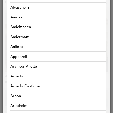
DAZU PASSEN:
o
Alvaschein
Amriswil
Andelfingen
Andermatt
Anières
Appenzell
Aran sur Vilette
Arbedo
Juliette au printemps
Blandine Lenoir
, Frankreich
Arbedo-Castione
Arbon
Arlesheim