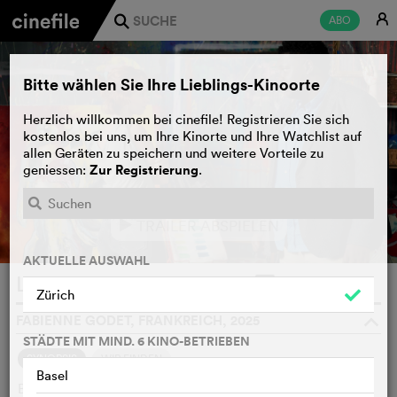
E
ABO
j
Bitte wählen Sie Ihre Lieblings-Kinoorte
Herzlich willkommen bei cinefile! Registrieren Sie sich
kostenlos bei uns, um Ihre Kinorte und Ihre Watchlist auf
allen Geräten zu speichern und weitere Vorteile zu
Zur Registrierung
geniessen:
.
TRAILER ABSPIELEN
e
AKTUELLE AUSWAHL
Le répondeur
WATCHLIST
F
Zürich
FABIENNE GODET, FRANKREICH, 2025
o
STÄDTE MIT MIND. 6 KINO-BETRIEBEN
SYNOPSIS
WIR FINDEN
Basel
Baptiste, ein talentierter Imitator, kann von seiner Kunst