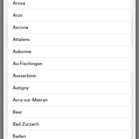
Arosa
Arzo
Ascona
Attalens
Aubonne
La petite vadrouille
Bruno Podalydès
, Frankreich
Au-Fischingen
Ausserbinn
Autigny
Avry-sur-Matran
Baar
Bad Zurzach
Baden