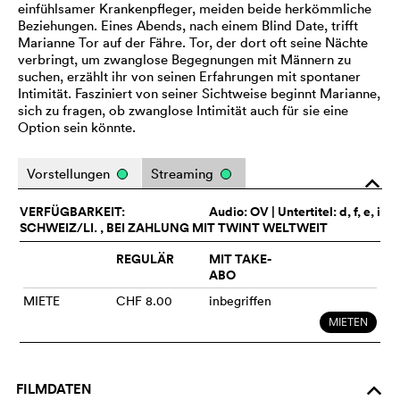
einfühlsamer Krankenpfleger, meiden beide herkömmliche
Beziehungen. Eines Abends, nach einem Blind Date, trifft
Marianne Tor auf der Fähre. Tor, der dort oft seine Nächte
verbringt, um zwanglose Begegnungen mit Männern zu
suchen, erzählt ihr von seinen Erfahrungen mit spontaner
Intimität. Fasziniert von seiner Sichtweise beginnt Marianne,
sich zu fragen, ob zwanglose Intimität auch für sie eine
Option sein könnte.
Vorstellungen
Streaming
o
VERFÜGBARKEIT:
Audio:
OV
| Untertitel: d, f, e, i
SCHWEIZ/LI. , BEI ZAHLUNG MIT TWINT WELTWEIT
REGULÄR
MIT TAKE-
ABO
MIETE
CHF 8.00
inbegriffen
MIETEN
FILMDATEN
o