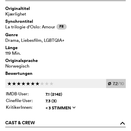
Originaltitel
Kjærlighet
Synchrontitel
La trilogie d'Oslo: Amour
FR
Genre
Drama, Liebesfilm, LGBTQIA+
Länge
119 Min.
Originalsprache
Norwegisch
Bewertungen
Ø
7.2
/10
c
c
c
c
c
c
c
c
c
c
IMDB-User:
7.1 (2142)
Cinefile-User:
7.3 (3)
KritikerInnen:
< 3 STIMMEN
q
CAST & CREW
o