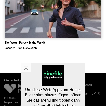
The Worst Person in the World
Joachim Trier
, Norwegen
Gefördert von
Über cinefile
Registrieren/abonnieren
Newsletter
Um diese Web-App zum Home-
Häufig gestellte Fragen (FAQ)
Bildschirm hinzuzufügen, öffnen
Kontakt
Sie das Menü und tippen dann
Gutscheine
Impressum
auf
Zum Startbildschirm