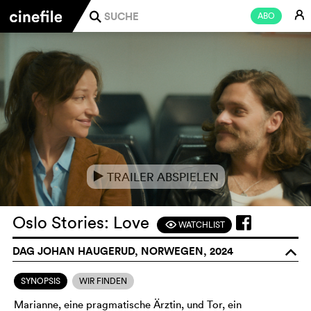
E
ABO
j
TRAILER ABSPIELEN
e
Oslo Stories: Love
WATCHLIST
F
DAG JOHAN HAUGERUD, NORWEGEN, 2024
o
SYNOPSIS
WIR FINDEN
Marianne, eine pragmatische Ärztin, und Tor, ein