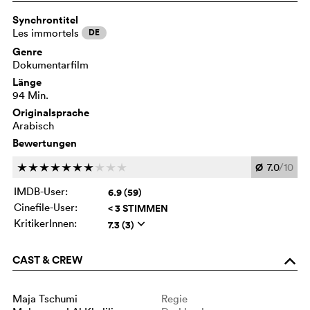
Synchrontitel
Les immortels
DE
Genre
Dokumentarfilm
Länge
94 Min.
Originalsprache
Arabisch
Bewertungen
Ø
7.0
/10
c
c
c
c
c
c
c
c
c
c
IMDB-User:
6.9 (59)
Cinefile-User:
< 3 STIMMEN
KritikerInnen:
7.3 (3)
q
CAST & CREW
o
Maja Tschumi
Regie