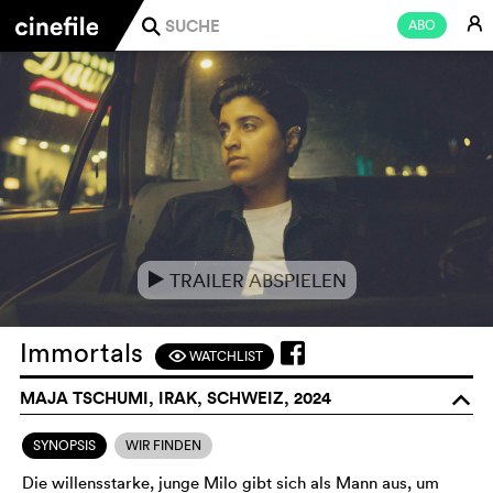
E
ABO
j
TRAILER ABSPIELEN
e
Immortals
WATCHLIST
F
MAJA TSCHUMI, IRAK, SCHWEIZ, 2024
o
SYNOPSIS
WIR FINDEN
Die willensstarke, junge Milo gibt sich als Mann aus, um