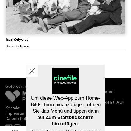
Iraqi Odyssey
Samir
, Schweiz
Gefördert von
Über cinefile
Registrieren/abonnieren
Newsletter
Um diese Web-App zum Home-
Häufig gestellte Fragen (FAQ)
Bildschirm hinzuzufügen, öffnen
Kontakt
Sie das Menü und tippen dann
Gutscheine
Impressum
auf
Zum Startbildschirm
Datenschutz
hinzufügen
.