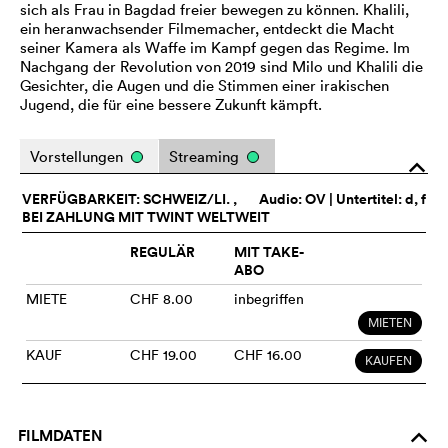
sich als Frau in Bagdad freier bewegen zu können. Khalili,
ein heranwachsender Filmemacher, entdeckt die Macht
seiner Kamera als Waffe im Kampf gegen das Regime. Im
Nachgang der Revolution von 2019 sind Milo und Khalili die
Gesichter, die Augen und die Stimmen einer irakischen
Jugend, die für eine bessere Zukunft kämpft.
Vorstellungen
Streaming
o
VERFÜGBARKEIT: SCHWEIZ/LI. ,
Audio:
OV
| Untertitel: d, f
BEI ZAHLUNG MIT TWINT WELTWEIT
REGULÄR
MIT TAKE-
ABO
MIETE
CHF 8.00
inbegriffen
MIETEN
KAUF
CHF 19.00
CHF 16.00
KAUFEN
FILMDATEN
o