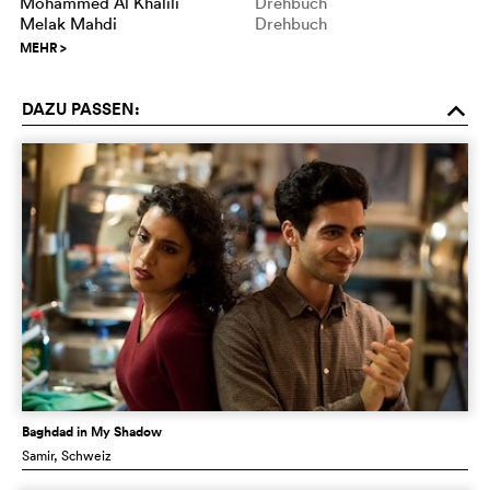
Mohammed Al Khalili
Drehbuch
Melak Mahdi
Drehbuch
MEHR
>
DAZU PASSEN:
o
Baghdad in My Shadow
Samir
, Schweiz