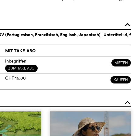
o
V (Portugiesisch, Französisch, Englisch, Japanisch)
| Untertitel: d, f
MIT TAKE-ABO
inbegriffen
MIETEN
ZUM TAKE ABO
CHF 16.00
KAUFEN
o