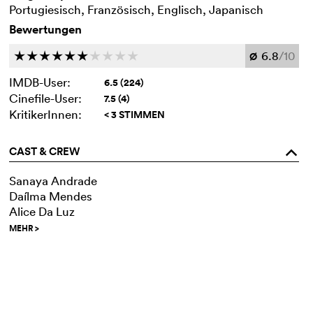
Portugiesisch, Französisch, Englisch, Japanisch
Bewertungen
6.8
/10
c
c
c
c
c
c
c
c
c
c
Ø
IMDB-User:
6.5 (224)
Cinefile-User:
7.5 (4)
KritikerInnen:
< 3 STIMMEN
CAST & CREW
o
Sanaya Andrade
Daílma Mendes
Alice Da Luz
MEHR
>