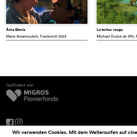
Àma Gloria
La tortue rouge
Marie Amachoukeli
, Frankreich
2023
Michael Dudok de Wit
,
Gefördert von
Wir verwenden Cookies. Mit dem Weitersurfen auf cinef