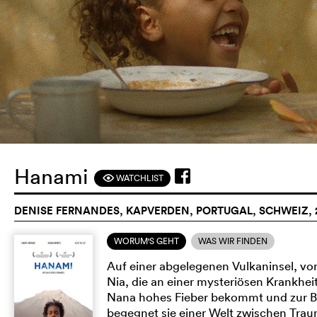
Hanami
WATCHLIST
F
DENISE FERNANDES, KAPVERDEN, PORTUGAL, SCHWEIZ, 
WORUM'S GEHT
WAS WIR FINDEN
Auf einer abgelegenen Vulkaninsel, von
Nia, die an einer mysteriösen Krankheit 
Nana hohes Fieber bekommt und zur Be
begegnet sie einer Welt zwischen Traum