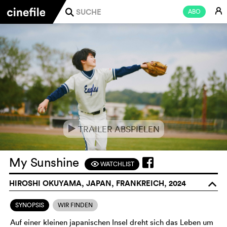
E
ABO
j
TRAILER ABSPIELEN
e
My Sunshine
WATCHLIST
F
HIROSHI OKUYAMA, JAPAN, FRANKREICH, 2024
o
SYNOPSIS
WIR FINDEN
Auf einer kleinen japanischen Insel dreht sich das Leben um