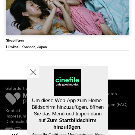
Shoplifters
Hirokazu Koreeda
, Japan
Gefördert von
Über cinefile
Registrieren/abonnieren
Newsletter
Um diese Web-App zum Home-
Häufig gestellte Fragen (FAQ)
Bildschirm hinzuzufügen, öffnen
Kontakt
Sie das Menü und tippen dann
Gutscheine
Impressum
auf
Zum Startbildschirm
Datenschutz
hinzufügen
.
Wenn Ihr Gerät eine Menütaste hat, lässt