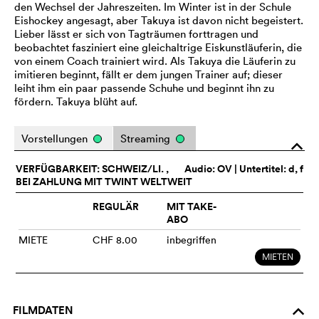
den Wechsel der Jahreszeiten. Im Winter ist in der Schule
Eishockey angesagt, aber Takuya ist davon nicht begeistert.
Lieber lässt er sich von Tagträumen forttragen und
beobachtet fasziniert eine gleichaltrige Eiskunstläuferin, die
von einem Coach trainiert wird. Als Takuya die Läuferin zu
imitieren beginnt, fällt er dem jungen Trainer auf; dieser
leiht ihm ein paar passende Schuhe und beginnt ihn zu
fördern. Takuya blüht auf.
Vorstellungen
Streaming
o
VERFÜGBARKEIT: SCHWEIZ/LI. ,
Audio:
OV
| Untertitel: d, f
BEI ZAHLUNG MIT TWINT WELTWEIT
REGULÄR
MIT TAKE-
ABO
MIETE
CHF 8.00
inbegriffen
MIETEN
FILMDATEN
o