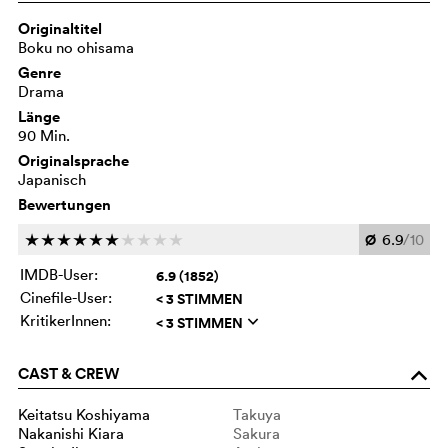
Originaltitel
Boku no ohisama
Genre
Drama
Länge
90 Min.
Originalsprache
Japanisch
Bewertungen
Ø
6.9
/10
c
c
c
c
c
c
c
c
c
c
IMDB-User:
6.9 (1852)
Cinefile-User:
< 3 STIMMEN
KritikerInnen:
< 3 STIMMEN
q
CAST & CREW
o
Keitatsu Koshiyama
Takuya
Nakanishi Kiara
Sakura