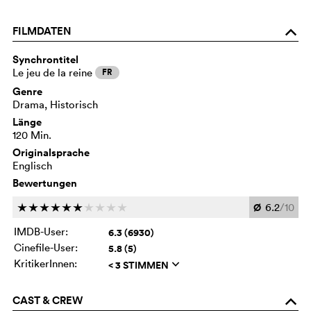
FILMDATEN
o
Synchrontitel
Le jeu de la reine
FR
Genre
Drama, Historisch
Länge
120 Min.
Originalsprache
Englisch
Bewertungen
Ø
6.2
/10
c
c
c
c
c
c
c
c
c
c
IMDB-User:
6.3 (6930)
Cinefile-User:
5.8 (5)
KritikerInnen:
< 3 STIMMEN
q
CAST & CREW
o