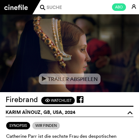
E
ABO
j
TRAILER ABSPIELEN
e
Firebrand
WATCHLIST
F
KARIM AÏNOUZ, GB, USA, 2024
o
SYNOPSIS
WIR FINDEN
Catherine Parr ist die sechste Frau des despotischen