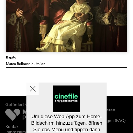
Rapito
Marco Bellocchio
, Italien
Gefördert von
Über cinefile
Registrieren/abonnieren
Newsletter
Um diese Web-App zum Home-
Häufig gestellte Fragen (FAQ)
Bildschirm hinzuzufügen, öffnen
Kontakt
Sie das Menü und tippen dann
Gutscheine
Impressum