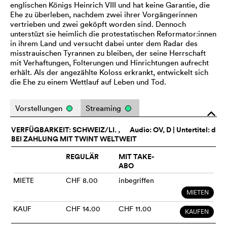
englischen Königs Heinrich VIII und hat keine Garantie, die
Ehe zu überleben, nachdem zwei ihrer Vorgängerinnen
vertrieben und zwei geköpft worden sind. Dennoch
unterstüzt sie heimlich die protestatischen Reformator:innen
in ihrem Land und versucht dabei unter dem Radar des
misstrauischen Tyrannen zu bleiben, der seine Herrschaft
mit Verhaftungen, Folterungen und Hinrichtungen aufrecht
erhält. Als der angezählte Koloss erkrankt, entwickelt sich
die Ehe zu einem Wettlauf auf Leben und Tod.
Vorstellungen
Streaming
o
VERFÜGBARKEIT: SCHWEIZ/LI. ,
Audio:
OV
, D | Untertitel: d
BEI ZAHLUNG MIT TWINT WELTWEIT
REGULÄR
MIT TAKE-
ABO
MIETE
CHF 8.00
inbegriffen
MIETEN
KAUF
CHF 14.00
CHF 11.00
KAUFEN