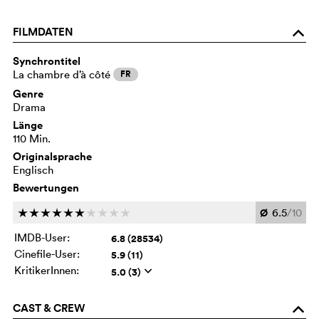
FILMDATEN
o
Synchrontitel
La chambre d’à côté
FR
Genre
Drama
Länge
110 Min.
Originalsprache
Englisch
Bewertungen
Ø
6.5
/10
c
c
c
c
c
c
c
c
c
c
IMDB-User:
6.8 (28534)
Cinefile-User:
5.9 (11)
KritikerInnen:
5.0 (3)
q
CAST & CREW
o