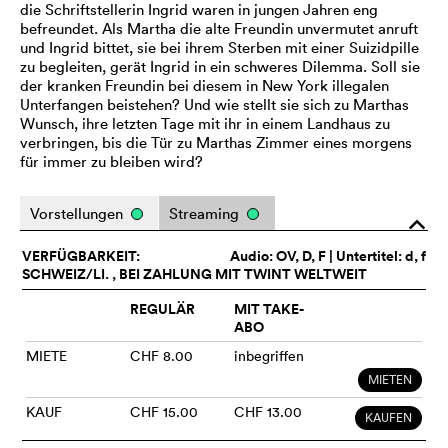
die Schriftstellerin Ingrid waren in jungen Jahren eng
befreundet. Als Martha die alte Freundin unvermutet anruft
und Ingrid bittet, sie bei ihrem Sterben mit einer Suizidpille
zu begleiten, gerät Ingrid in ein schweres Dilemma. Soll sie
der kranken Freundin bei diesem in New York illegalen
Unterfangen beistehen? Und wie stellt sie sich zu Marthas
Wunsch, ihre letzten Tage mit ihr in einem Landhaus zu
verbringen, bis die Tür zu Marthas Zimmer eines morgens
für immer zu bleiben wird?
Vorstellungen
Streaming
o
VERFÜGBARKEIT:
Audio:
OV
, D, F | Untertitel: d, f
SCHWEIZ/LI. , BEI ZAHLUNG MIT TWINT WELTWEIT
REGULÄR
MIT TAKE-
ABO
MIETE
CHF 8.00
inbegriffen
MIETEN
KAUF
CHF 15.00
CHF 13.00
KAUFEN