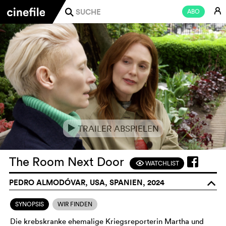
E
ABO
j
TRAILER ABSPIELEN
e
The Room Next Door
WATCHLIST
F
PEDRO ALMODÓVAR, USA, SPANIEN, 2024
o
SYNOPSIS
WIR FINDEN
Die krebskranke ehemalige Kriegsreporterin Martha und