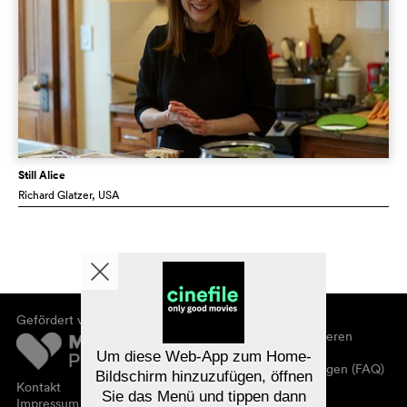
Still Alice
Richard Glatzer
, USA
Gefördert von
Über cinefile
Registrieren/abonnieren
Newsletter
Um diese Web-App zum Home-
Häufig gestellte Fragen (FAQ)
Bildschirm hinzuzufügen, öffnen
Kontakt
Sie das Menü und tippen dann
Gutscheine
Impressum