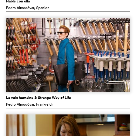
Hable con ella
Pedro Almodóvar
, Spanien
La voix humaine & Strange Way of Life
Pedro Almodóvar
, Frankreich