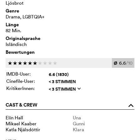
Ljósbrot
Genre
Drama, LGBTQIA+
Länge
82 Min.
Originalsprache
Isländisch
Bewertungen
Ø
6.6
/10
c
c
c
c
c
c
c
c
c
c
IMDB-User:
6.6 (1830)
Cinefile-User:
< 3 STIMMEN
KritikerInnen:
< 3 STIMMEN
q
CAST & CREW
o
Elín Hall
Una
Mikael Kaaber
Gunni
Katla Njálsdóttir
Klara