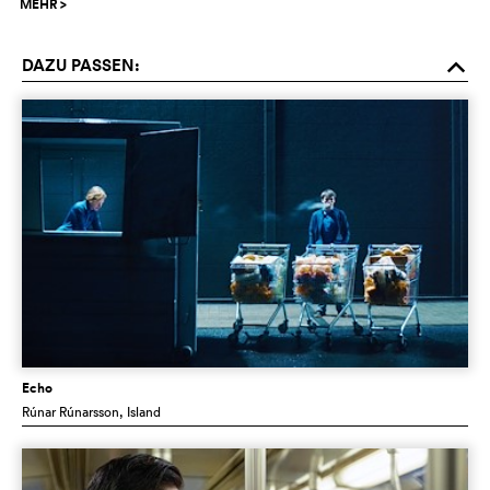
MEHR
>
DAZU PASSEN:
o
Echo
Rúnar Rúnarsson
, Island