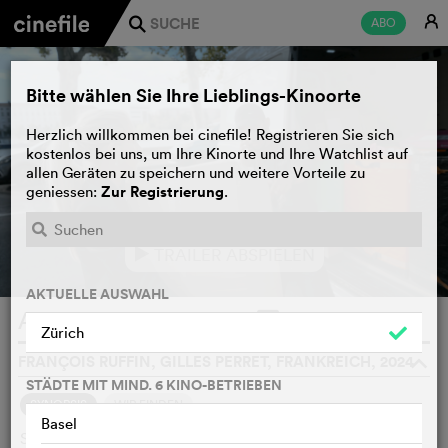
E
ABO
j
Bitte wählen Sie Ihre Lieblings-Kinoorte
Herzlich willkommen bei cinefile! Registrieren Sie sich
kostenlos bei uns, um Ihre Kinorte und Ihre Watchlist auf
allen Geräten zu speichern und weitere Vorteile zu
Zur Registrierung
geniessen:
.
TRAILER ABSPIELEN
e
AKTUELLE AUSWAHL
Au boulot!
WATCHLIST
F
Zürich
FRANÇOIS RUFFIN, GILLES PERRET, FRANKREICH, 2024
o
STÄDTE MIT MIND. 6 KINO-BETRIEBEN
SYNOPSIS
WIR FINDEN
Basel
Sur le plateau d'une émission de télévision à grande