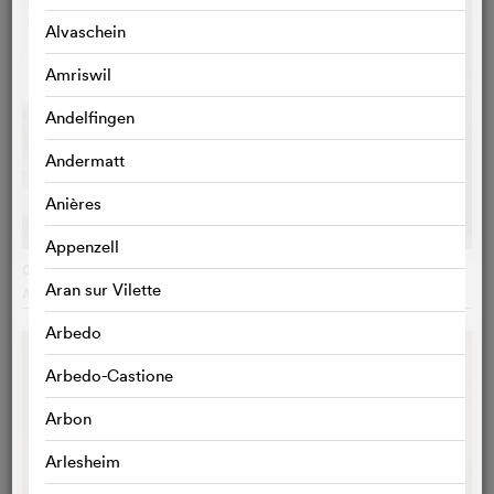
Alvaschein
Amriswil
Andelfingen
Andermatt
Anières
Appenzell
Ceux qui travaillent
Aran sur Vilette
Antoine Russbach
, Schweiz
Arbedo
Arbedo-Castione
Arbon
Arlesheim