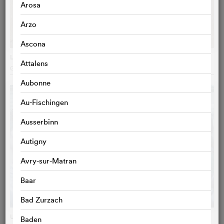
Arosa
Arzo
Ascona
La ferme des Bertrand
Attalens
Gilles Perret
, Frankreich
Aubonne
Au-Fischingen
Ausserbinn
Autigny
Avry-sur-Matran
Baar
Bad Zurzach
Une année difficile
Baden