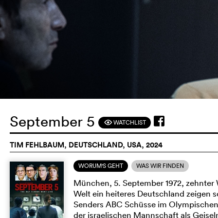
September 5
WATCHLIST
F
TIM FEHLBAUM, DEUTSCHLAND, USA, 2024
WORUM'S GEHT
WAS WIR FINDEN
München, 5. September 1972, zehnter
Welt ein heiteres Deutschland zeigen s
Senders ABC Schüsse im Olympischen Do
der israelischen Mannschaft als Geis