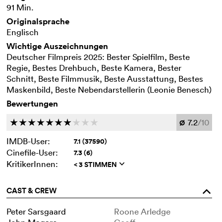
91 Min.
Originalsprache
Englisch
Wichtige Auszeichnungen
Deutscher Filmpreis 2025: Bester Spielfilm, Beste
Regie, Bestes Drehbuch, Beste Kamera, Bester
Schnitt, Beste Filmmusik, Beste Ausstattung, Bestes
Maskenbild, Beste Nebendarstellerin (Leonie Benesch)
Bewertungen
7.2
/10
c
c
c
c
c
c
c
c
c
c
Ø
IMDB-User:
7.1 (37590)
Cinefile-User:
7.3 (6)
KritikerInnen:
< 3 STIMMEN
q
CAST & CREW
o
Peter Sarsgaard
Roone Arledge