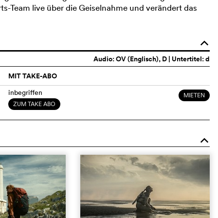
ts-Team live über die Geiselnahme und verändert das
o
Audio:
OV (Englisch)
, D | Untertitel: d
MIT TAKE-ABO
inbegriffen
MIETEN
ZUM TAKE ABO
o