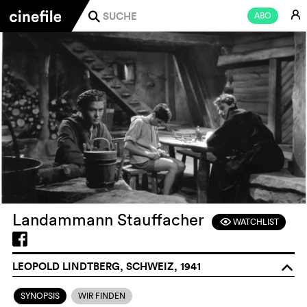
E
ABO
j
Landammann Stauffacher
WATCHLIST
F
LEOPOLD LINDTBERG, SCHWEIZ, 1941
o
SYNOPSIS
WIR FINDEN