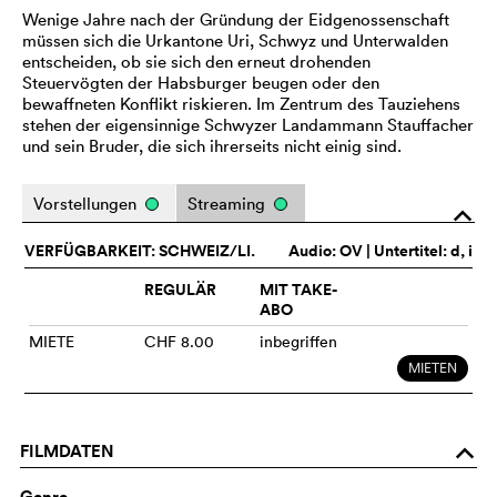
Wenige Jahre nach der Gründung der Eidgenossenschaft
müssen sich die Urkantone Uri, Schwyz und Unterwalden
entscheiden, ob sie sich den erneut drohenden
Steuervögten der Habsburger beugen oder den
bewaffneten Konflikt riskieren. Im Zentrum des Tauziehens
stehen der eigensinnige Schwyzer Landammann Stauffacher
und sein Bruder, die sich ihrerseits nicht einig sind.
Vorstellungen
Streaming
o
VERFÜGBARKEIT: SCHWEIZ/LI.
Audio:
OV
| Untertitel: d, i
REGULÄR
MIT TAKE-
ABO
MIETE
CHF 8.00
inbegriffen
MIETEN
FILMDATEN
o
Genre