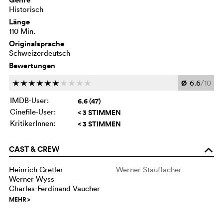
Historisch
Länge
110 Min.
Originalsprache
Schweizerdeutsch
Bewertungen
Ø
6.6
/10
c
c
c
c
c
c
c
c
c
c
IMDB-User:
6.6 (47)
Cinefile-User:
< 3 STIMMEN
KritikerInnen:
< 3 STIMMEN
CAST & CREW
o
Heinrich Gretler
Werner Stauffacher
Werner Wyss
Charles-Ferdinand Vaucher
MEHR
>