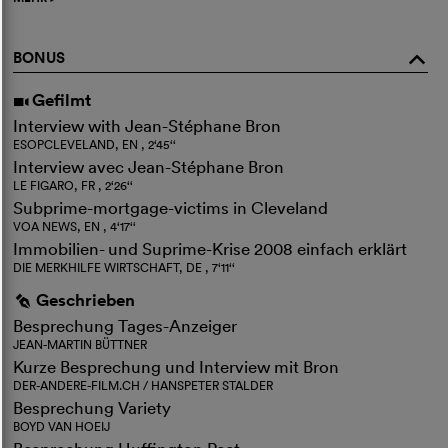
BONUS
o
Gefilmt
i
Interview with Jean-Stéphane Bron
ESOPCLEVELAND, EN , 2‘45‘‘
Interview avec Jean-Stéphane Bron
LE FIGARO, FR , 2‘26‘‘
Subprime-mortgage-victims in Cleveland
VOA NEWS, EN , 4‘17‘‘
Immobilien- und Suprime-Krise 2008 einfach erklärt
DIE MERKHILFE WIRTSCHAFT, DE , 7‘11‘‘
Geschrieben
g
Besprechung Tages-Anzeiger
JEAN-MARTIN BÜTTNER
Kurze Besprechung und Interview mit Bron
DER-ANDERE-FILM.CH / HANSPETER STALDER
Besprechung Variety
BOYD VAN HOEIJ