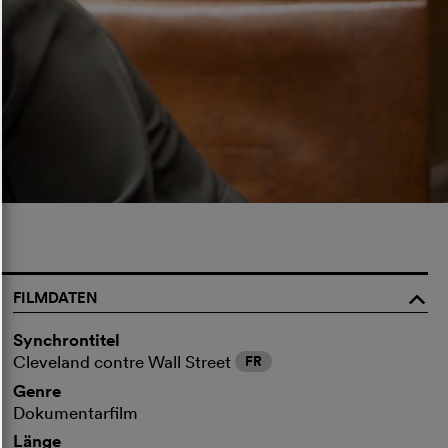
FILMDATEN
o
Synchrontitel
Cleveland contre Wall Street
FR
Genre
Dokumentarfilm
Länge