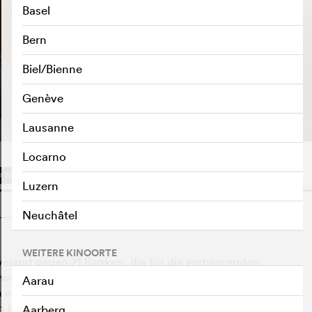
Basel
Bern
Biel/Bienne
TRAILER ABSPIELEN
e
Genève
Lausanne
Locarno
WATCHLIST
F
Luzern
o
Neuchâtel
WEITERE KINOORTE
veland gegen 21 Banken, die für die verheerenden
wortlich gemacht werden. Doch Wall Street verhindert
Aarau
m erzählt die Geschichte eines Gerichtsverfahrens, das
 inszenierter Film-Prozess, dessen die Protagonisten,
Aarberg