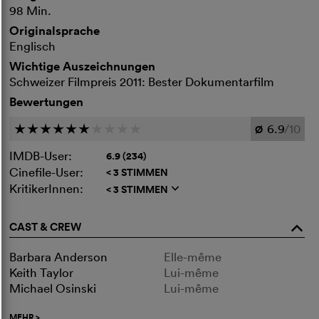
98 Min.
Originalsprache
Englisch
Wichtige Auszeichnungen
Schweizer Filmpreis 2011: Bester Dokumentarfilm
Bewertungen
6.9
/10
c
c
c
c
c
c
c
c
c
c
Ø
IMDB-User:
6.9 (234)
Cinefile-User:
< 3 STIMMEN
KritikerInnen:
< 3 STIMMEN
q
CAST & CREW
o
Barbara Anderson
Elle-même
Keith Taylor
Lui-même
Michael Osinski
Lui-même
MEHR
>