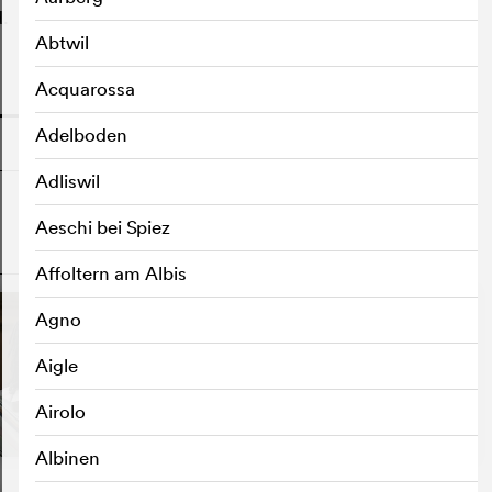
d.
Abtwil
Acquarossa
o
Adelboden
Adliswil
Aeschi bei Spiez
o
Affoltern am Albis
Agno
Aigle
Airolo
Albinen