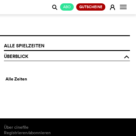
Naviga
E
ABO
GUTSCHEINE
j
ALLE SPIELZEITEN
ÜBERBLICK
o
Alle Zeiten
Über cinefile
Registrieren/abonnieren