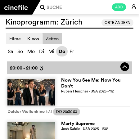
E
ABO
j
Kinoprogramm:
Zürich
ORTE ÄNDERN
Filme
Kinos
Zeiten
Sa
So
Mo
Di
Mi
Do
Fr
o
20:00 - 21:00
l
Now You See Me: Now You
Don't
Ruben Fleischer
- USA
2025
- 112
'
Dolder Wellenkino
E/d
DO 20:30
m
Marty Supreme
Josh Safdie
- USA
2025
- 150
'