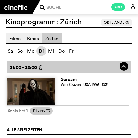
E
ABO
j
Kinoprogramm:
Zürich
ORTE ÄNDERN
Filme
Kinos
Zeiten
Sa
So
Mo
Di
Mi
Do
Fr
o
21:00 - 22:00
l
Scream
Wes Craven
- USA
1996
- 103
'
Xenix
E/d/f
DI 21:15
m
ALLE SPIELZEITEN