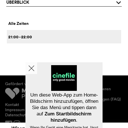
ÜBERBLICK
q
Alle Zeiten
21:00 - 22:00
Gefördert von
Über cinefile
Registrieren/abonnieren
Newsletter
Um diese Web-App zum Home-
Häufig gestellte Fragen (FAQ)
Bildschirm hinzuzufügen, öffnen
Kontakt
Sie das Menü und tippen dann
Gutscheine
Impressum
auf
Zum Startbildschirm
Datenschutz
hinzufügen
.
Wenn Ihr Gerät eine Menütaste hat, lässt