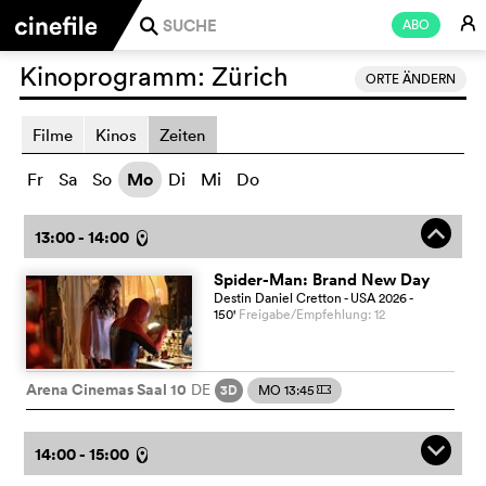
E
ABO
j
Kinoprogramm:
Zürich
ORTE ÄNDERN
Filme
Kinos
Zeiten
Fr
Sa
So
Mo
Di
Mi
Do
o
13:00 - 14:00
l
Spider-Man: Brand New Day
Destin Daniel Cretton
- USA
2026
-
150
'
Freigabe/Empfehlung: 12
Arena Cinemas Saal 10
DE
3D
MO 13:45
m
q
14:00 - 15:00
l