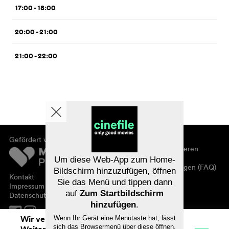
17:00 - 18:00
20:00 - 21:00
21:00 - 22:00
Gefördert von
Über cinefile
Registrieren/abonnieren
Newsletter
Um diese Web-App zum Home-
Häufig gestellte Fragen (FAQ)
Bildschirm hinzuzufügen, öffnen
Kontakt
Sie das Menü und tippen dann
Gutscheine
Impressum
auf
Zum Startbildschirm
Datenschutz
hinzufügen
.
Wir verwenden Cookies. Mit dem
Wenn Ihr Gerät eine Menütaste hat, lässt
sich das Browsermenü über diese öffnen.