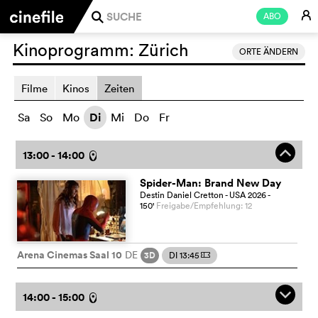
E
ABO
j
Kinoprogramm:
Zürich
ORTE ÄNDERN
Filme
Kinos
Zeiten
Sa
So
Mo
Di
Mi
Do
Fr
o
13:00 - 14:00
l
Spider-Man: Brand New Day
Destin Daniel Cretton
- USA
2026
-
150
'
Freigabe/Empfehlung: 12
Arena Cinemas Saal 10
DE
3D
DI 13:45
m
q
14:00 - 15:00
l