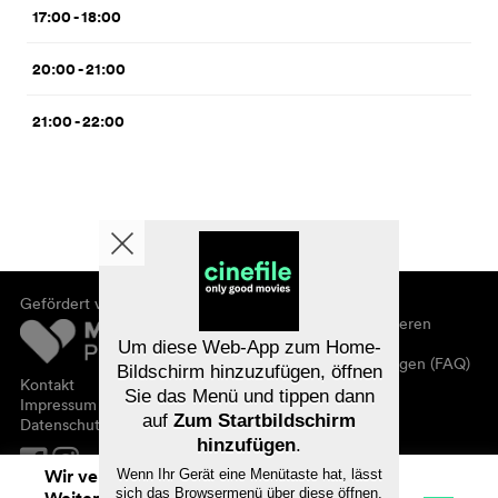
17:00 - 18:00
20:00 - 21:00
21:00 - 22:00
Gefördert von
Über cinefile
Registrieren/abonnieren
Newsletter
Um diese Web-App zum Home-
Häufig gestellte Fragen (FAQ)
Bildschirm hinzuzufügen, öffnen
Kontakt
Sie das Menü und tippen dann
Gutscheine
Impressum
auf
Zum Startbildschirm
Datenschutz
hinzufügen
.
Wir verwenden Cookies. Mit dem
Wenn Ihr Gerät eine Menütaste hat, lässt
sich das Browsermenü über diese öffnen.