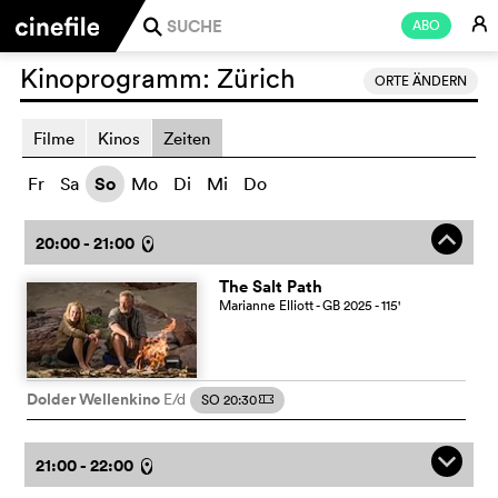
E
ABO
j
Kinoprogramm:
Zürich
ORTE ÄNDERN
Filme
Kinos
Zeiten
Fr
Sa
So
Mo
Di
Mi
Do
o
20:00 - 21:00
l
The Salt Path
Marianne Elliott
- GB
2025
- 115
'
Dolder Wellenkino
E/d
SO 20:30
m
q
21:00 - 22:00
l