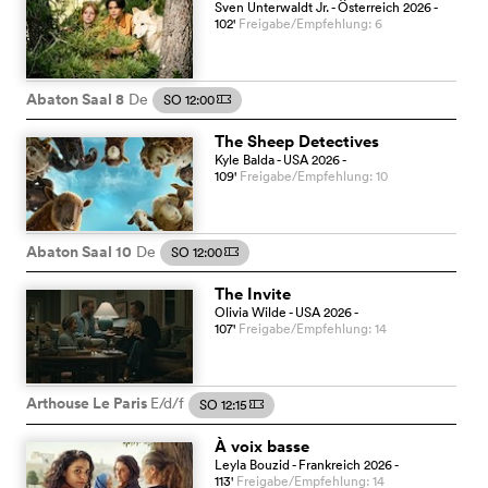
Sven Unterwaldt Jr.
- Österreich
2026
-
102
'
Freigabe/Empfehlung: 6
Abaton Saal 8
De
SO 12:00
m
The Sheep Detectives
Kyle Balda
- USA
2026
-
109
'
Freigabe/Empfehlung: 10
Abaton Saal 10
De
SO 12:00
m
The Invite
Olivia Wilde
- USA
2026
-
107
'
Freigabe/Empfehlung: 14
Arthouse Le Paris
E/d/f
SO 12:15
m
À voix basse
Leyla Bouzid
- Frankreich
2026
-
113
'
Freigabe/Empfehlung: 14