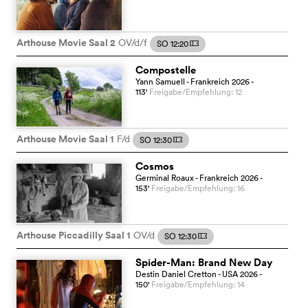
Arthouse Movie Saal 2
OV/d/f
SO 12:20
m
Compostelle
Yann Samuell
- Frankreich
2026
-
113
'
Freigabe/Empfehlung: 12
Arthouse Movie Saal 1
F/d
SO 12:30
m
Cosmos
Germinal Roaux
- Frankreich
2026
-
153
'
Freigabe/Empfehlung: 16
Arthouse Piccadilly Saal 1
OV/d
SO 12:30
m
Spider-Man: Brand New Day
Destin Daniel Cretton
- USA
2026
-
150
'
Freigabe/Empfehlung: 14