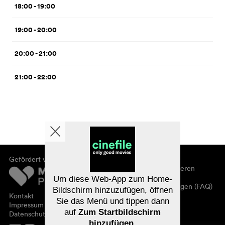
18:00 - 19:00
19:00 - 20:00
20:00 - 21:00
21:00 - 22:00
Gefördert von
Über cinefile
Registrieren/abonnieren
Newsletter
Um diese Web-App zum Home-
Häufig gestellte Fragen (FAQ)
Bildschirm hinzuzufügen, öffnen
Kontakt
Sie das Menü und tippen dann
Gutscheine
Impressum
auf
Zum Startbildschirm
Datenschutz
hinzufügen
.