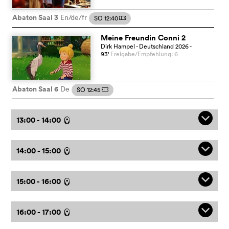
Abaton Saal 3
En/de/fr
SO 12:40
m
Meine Freundin Conni 2
Dirk Hampel
- Deutschland
2026
-
93
'
Freigabe/Empfehlung: 6
Abaton Saal 6
De
SO 12:45
m
q
13:00 - 14:00
l
q
14:00 - 15:00
l
q
15:00 - 16:00
l
q
16:00 - 17:00
l