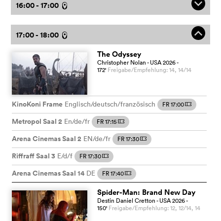
q
16:00 - 17:00
l
o
17:00 - 18:00
l
The Odyssey
Christopher Nolan
- USA
2026
-
172
'
Freigabe/Empfehlung: 14, 14/14
KinoKoni Frame
Englisch/deutsch/französisch
FR 17:00
m
Metropol Saal 2
En/de/fr
FR 17:15
m
Arena Cinemas Saal 2
EN/de/fr
FR 17:30
m
Riffraff Saal 3
E/d/f
FR 17:30
m
Arena Cinemas Saal 14
DE
FR 17:40
m
Spider-Man: Brand New Day
Destin Daniel Cretton
- USA
2026
-
150
'
Freigabe/Empfehlung: 12, 12/14, 14