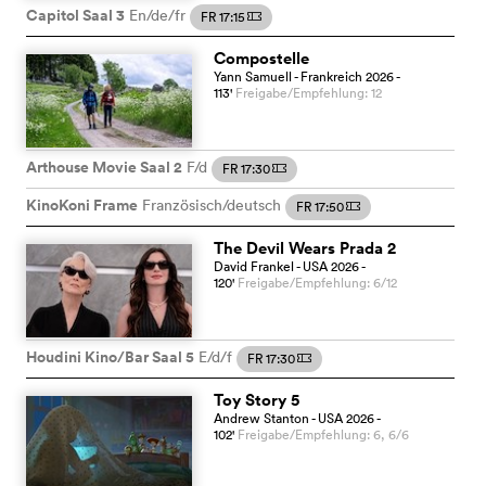
Capitol Saal 3
En/de/fr
FR 17:15
m
Compostelle
Yann Samuell
- Frankreich
2026
-
113
'
Freigabe/Empfehlung: 12
Arthouse Movie Saal 2
F/d
FR 17:30
m
KinoKoni Frame
Französisch/deutsch
FR 17:50
m
The Devil Wears Prada 2
David Frankel
- USA
2026
-
120
'
Freigabe/Empfehlung: 6/12
Houdini Kino/Bar Saal 5
E/d/f
FR 17:30
m
Toy Story 5
Andrew Stanton
- USA
2026
-
102
'
Freigabe/Empfehlung: 6, 6/6