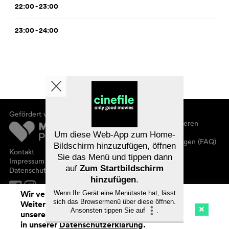
22:00 - 23:00
23:00 - 24:00
Gefördert von
Über cinefile
Registrieren/abonnieren
Newsletter
Um diese Web-App zum Home-
Häufig gestellte Fragen (FAQ)
Bildschirm hinzuzufügen, öffnen
Kontakt
Sie das Menü und tippen dann
Gutscheine
Impressum
auf
Zum Startbildschirm
Datenschutz
hinzufügen
.
Wir verwenden Cookies. Mit dem
Wenn Ihr Gerät eine Menütaste hat, lässt
sich das Browsermenü über diese öffnen.
Weitersurfen auf cinefile.ch stimmen Sie
Ansonsten tippen Sie auf
.
unserer Cookie-Nutzung zu. Mehr Infos
Kino
Streaming
Watchlist (
0
)
in unserer
Datenschutzerklärung
.
Na