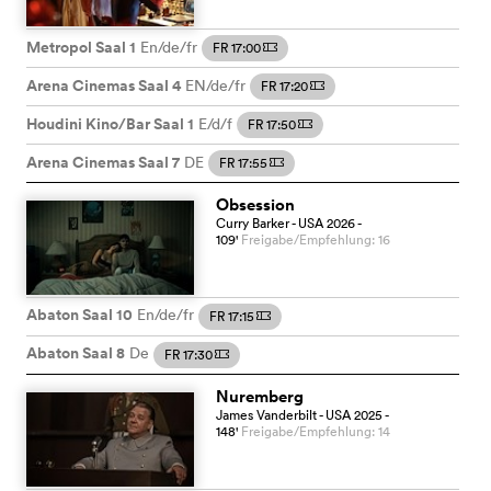
Metropol Saal 1
En/de/fr
FR 17:00
m
Arena Cinemas Saal 4
EN/de/fr
FR 17:20
m
Houdini Kino/Bar Saal 1
E/d/f
FR 17:50
m
Arena Cinemas Saal 7
DE
FR 17:55
m
Obsession
Curry Barker
- USA
2026
-
109
'
Freigabe/Empfehlung: 16
Abaton Saal 10
En/de/fr
FR 17:15
m
Abaton Saal 8
De
FR 17:30
m
Nuremberg
James Vanderbilt
- USA
2025
-
148
'
Freigabe/Empfehlung: 14