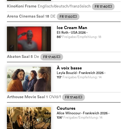
KinoKoni Frame
Englisch/deutsch/französisch
FR 17:40
m
Arena Cinemas Saal 18
DE
FR 17:50
m
Ice Cream Man
Eli Roth
- USA
2026
-
86
'
Freigabe/Empfehlung: 18
Abaton Saal 5
De
FR 17:45
m
À voix basse
Leyla Bouzid
- Frankreich
2026
-
113
'
Freigabe/Empfehlung: 14
Arthouse Movie Saal 1
OV/d/f
FR 17:45
m
Coutures
Alice Winocour
- Frankreich
2026
-
106
'
Freigabe/Empfehlung: 14