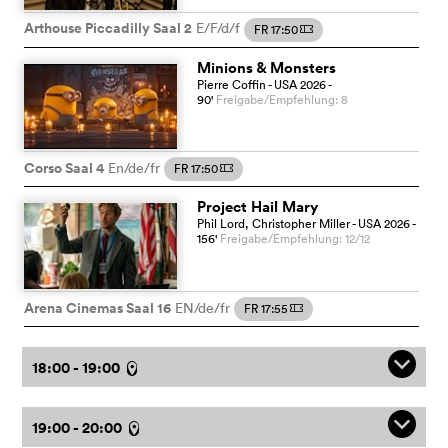
Arthouse Piccadilly Saal 2
E/F/d/f
FR 17:50
m
Minions & Monsters
Pierre Coffin
- USA
2026
-
90
'
Freigabe/Empfehlung: 8
Corso Saal 4
En/de/fr
FR 17:50
m
Project Hail Mary
Phil Lord, Christopher Miller
- USA
2026
-
156
'
Freigabe/Empfehlung: 12/12
Arena Cinemas Saal 16
EN/de/fr
FR 17:55
m
q
18:00 - 19:00
l
q
19:00 - 20:00
l