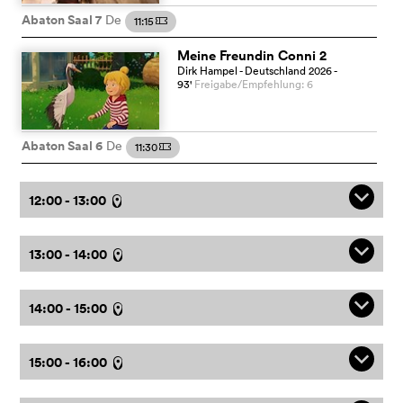
Abaton Saal 7
De
11:15
m
Meine Freundin Conni 2
Dirk Hampel
- Deutschland
2026
-
93
'
Freigabe/Empfehlung: 6
Abaton Saal 6
De
11:30
m
q
12:00 - 13:00
l
q
13:00 - 14:00
l
q
14:00 - 15:00
l
q
15:00 - 16:00
l