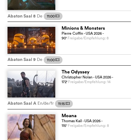
Abaton Saal 8
De
11:00
m
Minions & Monsters
Pierre Coffin
- USA
2026
-
90
'
Freigabe/Empfehlung: 8
Abaton Saal 9
De
11:00
m
The Odyssey
Christopher Nolan
- USA
2026
-
172
'
Freigabe/Empfehlung: 14
Abaton Saal A
En/de/fr
11:15
m
Moana
Thomas Kail
- USA
2026
-
115
'
Freigabe/Empfehlung: 8