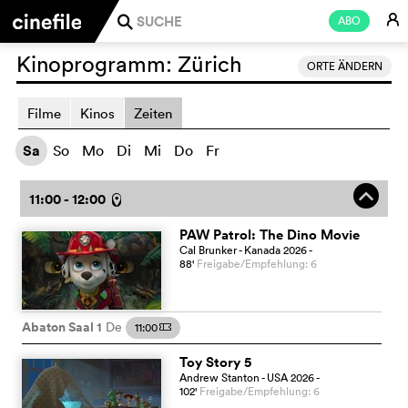
E
ABO
j
Kinoprogramm:
Zürich
ORTE ÄNDERN
Filme
Kinos
Zeiten
Sa
So
Mo
Di
Mi
Do
Fr
o
11:00 - 12:00
l
PAW Patrol: The Dino Movie
Cal Brunker
- Kanada
2026
-
88
'
Freigabe/Empfehlung: 6
Abaton Saal 1
De
11:00
m
Toy Story 5
Andrew Stanton
- USA
2026
-
102
'
Freigabe/Empfehlung: 6