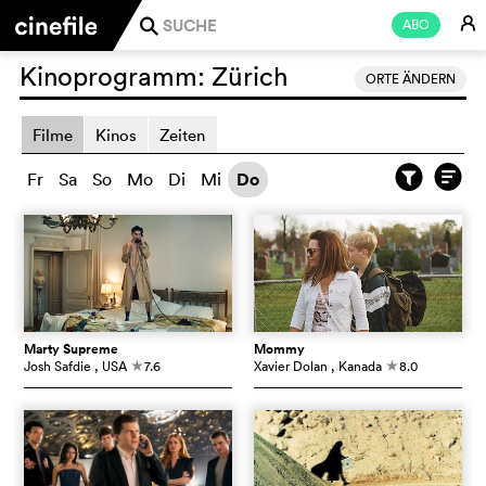
E
ABO
j
Kinoprogramm:
Zürich
ORTE ÄNDERN
Filme
Kinos
Zeiten
Fr
Sa
So
Mo
Di
Mi
Do
Marty Supreme
Mommy
Josh Safdie
, USA
7.6
Xavier Dolan
, Kanada
8.0
c
c