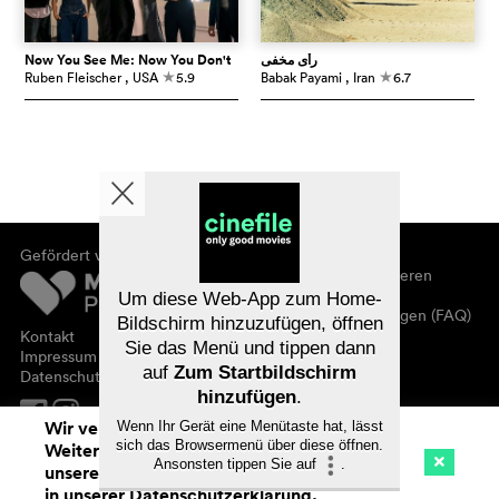
Now You See Me: Now You Don't
رأی مخفی
Ruben Fleischer
, USA
5.9
Babak Payami
, Iran
6.7
c
c
Gefördert von
Über cinefile
Registrieren/abonnieren
Newsletter
Um diese Web-App zum Home-
Häufig gestellte Fragen (FAQ)
Bildschirm hinzuzufügen, öffnen
Kontakt
Sie das Menü und tippen dann
Gutscheine
Impressum
auf
Zum Startbildschirm
Datenschutz
hinzufügen
.
Wir verwenden Cookies. Mit dem
Wenn Ihr Gerät eine Menütaste hat, lässt
sich das Browsermenü über diese öffnen.
Weitersurfen auf cinefile.ch stimmen Sie
Ansonsten tippen Sie auf
.
unserer Cookie-Nutzung zu. Mehr Infos
Kino
Streaming
Watchlist (
0
)
in unserer
Datenschutzerklärung
.