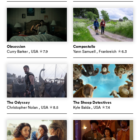
Obsession
Compostelle
Curry Barker
, USA
7.9
Yann Samuell
, Frankreich
6.3
c
c
The Odyssey
The Sheep Detectives
Christopher Nolan
, USA
8.5
Kyle Balda
, USA
7.4
c
c