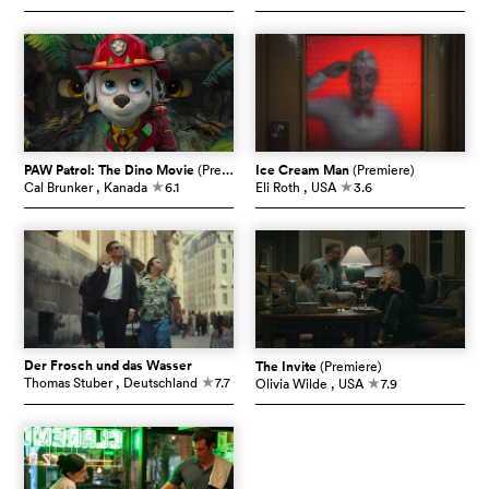
PAW Patrol: The Dino Movie
(Premiere)
Ice Cream Man
(Premiere)
Cal Brunker
, Kanada
6.1
Eli Roth
, USA
3.6
c
c
Der Frosch und das Wasser
The Invite
(Premiere)
Thomas Stuber
, Deutschland
7.7
Olivia Wilde
, USA
7.9
c
c