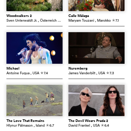
Woodwalkers 2
Calle Málaga
Sven Unterwaldt Jr.
, Österreich
5.4
Maryam Touzani
, Marokko
7.1
c
c
Michael
Nuremberg
Antoine Fuqua
, USA
7.4
James Vanderbilt
, USA
7.3
c
c
The Love That Remains
The Devil Wears Prada 2
Hlynur Pálmason
, Island
6.7
David Frankel
, USA
6.4
c
c