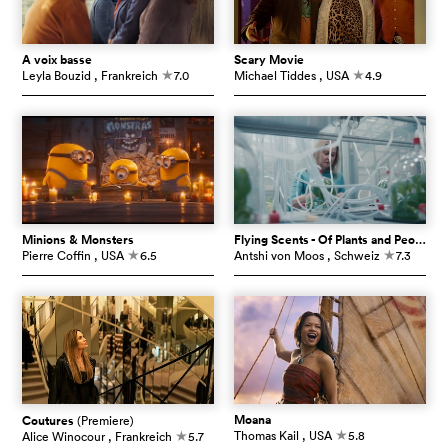
À voix basse
Scary Movie
Leyla Bouzid
, Frankreich
7.0
Michael Tiddes
, USA
4.9
c
c
Minions & Monsters
Flying Scents - Of Plants and People
Pierre Coffin
, USA
6.5
Antshi von Moos
, Schweiz
7.3
c
c
Moana
Coutures
(Premiere)
Thomas Kail
, USA
5.8
Alice Winocour
, Frankreich
5.7
c
c