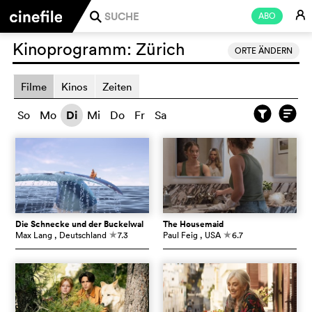
E
ABO
j
Kinoprogramm:
Zürich
ORTE ÄNDERN
Filme
Kinos
Zeiten
So
Mo
Di
Mi
Do
Fr
Sa
Die Schnecke und der Buckelwal
The Housemaid
Max Lang
, Deutschland
7.3
Paul Feig
, USA
6.7
c
c