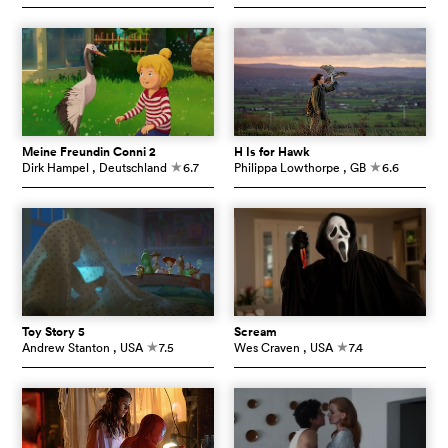
Meine Freundin Conni 2
H Is for Hawk
Dirk Hampel
, Deutschland
6.7
Philippa Lowthorpe
, GB
6.6
c
c
Toy Story 5
Scream
Andrew Stanton
, USA
7.5
Wes Craven
, USA
7.4
c
c