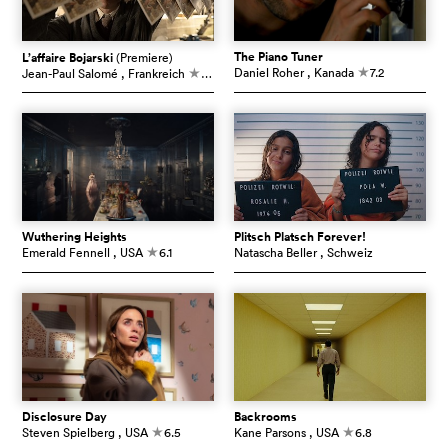
The Piano Tuner
L’affaire Bojarski
(Premiere)
Daniel Roher
, Kanada
7.2
Jean-Paul Salomé
, Frankreich
7.0
c
c
Wuthering Heights
Plitsch Platsch Forever!
Emerald Fennell
, USA
6.1
Natascha Beller
, Schweiz
c
Disclosure Day
Backrooms
Steven Spielberg
, USA
6.5
Kane Parsons
, USA
6.8
c
c