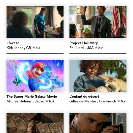
I Swear
Project Hail Mary
Kirk Jones
, GB
8.4
Phil Lord
, USA
8.2
c
c
The Super Mario Galaxy Movie
L’enfant du désert
Michael Jelenic
, Japan
6.3
Gilles de Maistre
, Frankreich
6.7
c
c