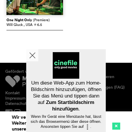
One Night Only
(Premiere)
Will Gluck
, USA
6.5
c
Gefördert von
Über cinefile
Registrieren/abonnieren
Newsletter
Um diese Web-App zum Home-
Häufig gestellte Fragen (FAQ)
Bildschirm hinzuzufügen, öffnen
Kontakt
Sie das Menü und tippen dann
Gutscheine
Impressum
auf
Zum Startbildschirm
Datenschutz
hinzufügen
.
Wir verwenden Cookies. Mit dem
Wenn Ihr Gerät eine Menütaste hat, lässt
sich das Browsermenü über diese öffnen.
Weitersurfen auf cinefile.ch stimmen Sie
Ansonsten tippen Sie auf
.
unserer Cookie-Nutzung zu. Mehr Infos