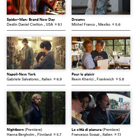
Spider-Man: Brand New Day
Dreams
Destin Daniel Cretton
, USA
8.1
Michel Franco
, Mexiko
5.6
c
c
Napoli-New York
Pour le plaisir
Gabriele Salvatores
, Italien
6.9
Reem Kherici
, Frankreich
5.8
c
c
Nightborn
(Premiere)
Le città di pianura
(Premiere)
Hanna Bergholm
, Finnland
5.7
Francesco Sossai
, Italien
7.1
c
c