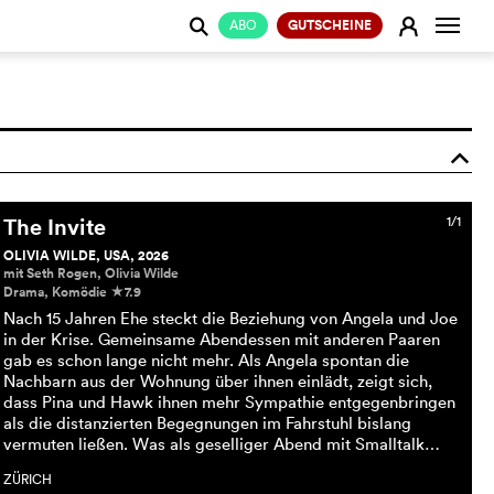
Naviga
E
ABO
GUTSCHEINE
j
o
The Invite
1/1
OLIVIA WILDE, USA, 2026
mit Seth Rogen, Olivia Wilde
Drama, Komödie
7.9
c
Nach 15 Jahren Ehe steckt die Beziehung von Angela und Joe
in der Krise. Gemeinsame Abendessen mit anderen Paaren
gab es schon lange nicht mehr. Als Angela spontan die
Nachbarn aus der Wohnung über ihnen einlädt, zeigt sich,
dass Pina und Hawk ihnen mehr Sympathie entgegenbringen
als die distanzierten Begegnungen im Fahrstuhl bislang
vermuten ließen. Was als geselliger Abend mit Smalltalk…
ZÜRICH