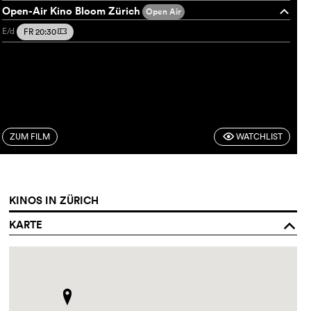
Open-Air Kino Bloom Zürich
Open Air
o
E/d
FR 20:30
m
ZUM FILM
WATCHLIST
F
KINOS IN ZÜRICH
KARTE
o