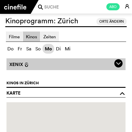
E
ABO
j
Kinoprogramm:
Zürich
ORTE ÄNDERN
Filme
Kinos
Zeiten
Do
Fr
Sa
So
Mo
Di
Mi
q
XENIX
l
KINOS IN ZÜRICH
KARTE
o