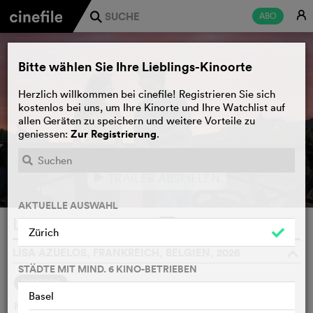
E
ABO
j
Bitte wählen Sie Ihre Lieblings-Kinoorte
Herzlich willkommen bei cinefile! Registrieren Sie sich
kostenlos bei uns, um Ihre Kinorte und Ihre Watchlist auf
allen Geräten zu speichern und weitere Vorteile zu
Zur Registrierung
geniessen:
.
TRAILER ABSPIELEN
e
AKTUELLE AUSWAHL
LOL 2.0
WATCHLIST
F
Zürich
LISA AZUELOS, FRANKREICH, BELGIEN, 2026
o
STÄDTE MIT MIND. 6 KINO-BETRIEBEN
SYNOPSIS
Basel
Mit 55 Jahren geniesst Anne endlich ihre Freiheit, nachdem