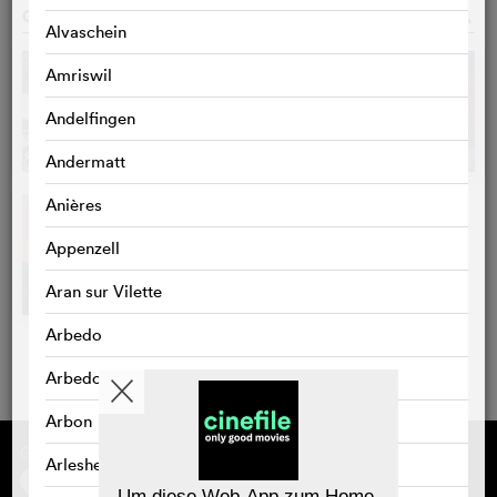
GALERIE
o
Alvaschein
Amriswil
Andelfingen
Andermatt
Anières
Appenzell
Aran sur Vilette
Arbedo
Arbedo-Castione
Arbon
Gefördert von
Über cinefile
Arlesheim
Registrieren/abonnieren
Newsletter
Um diese Web-App zum Home-