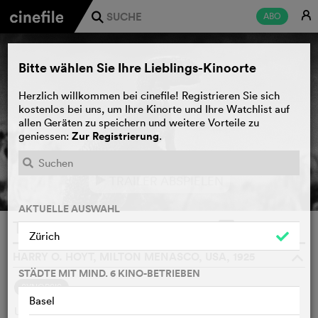
E
ABO
j
Bitte wählen Sie Ihre Lieblings-Kinoorte
Herzlich willkommen bei cinefile! Registrieren Sie sich
kostenlos bei uns, um Ihre Kinorte und Ihre Watchlist auf
allen Geräten zu speichern und weitere Vorteile zu
Zur Registrierung
geniessen:
.
TRAILER ABSPIELEN
e
AKTUELLE AUSWAHL
The Lost World
WATCHLIST
F
Zürich
HARRY O. HOYT, MILTON MENASCO, USA, 1925
o
STÄDTE MIT MIND. 6 KINO-BETRIEBEN
SYNOPSIS
Basel
US-amerikanischer Film aus dem Jahre 1925 nach dem