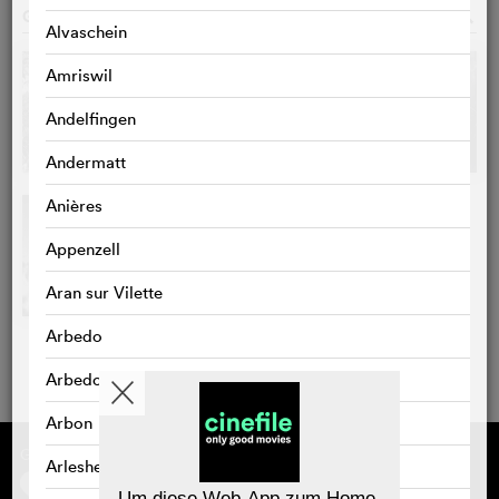
GALERIE
o
Alvaschein
Amriswil
Andelfingen
Andermatt
Anières
Appenzell
Aran sur Vilette
Arbedo
Arbedo-Castione
Arbon
Gefördert von
Über cinefile
Arlesheim
Registrieren/abonnieren
Newsletter
Um diese Web-App zum Home-