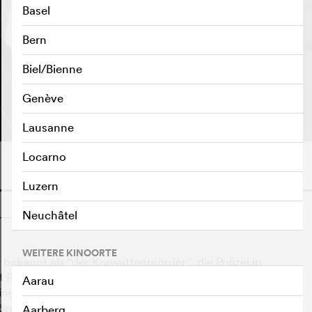
Basel
Bern
Biel/Bienne
TRAILER ABSPIELEN
e
Genève
Lausanne
Locarno
Luzern
o
Neuchâtel
WEITERE KINOORTE
 bekannt als "der Krawattenmörder", die Polizei in
 Richard Blaney in Verdacht der allerdings völlig
Aarau
rdings nicht zu glauben scheint, macht sich Blaney auf
rder...
Aarberg