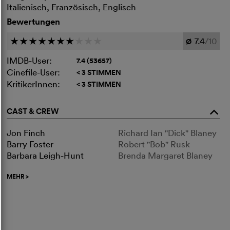
Italienisch, Französisch, Englisch
Bewertungen
7.4
/10
c
c
c
c
c
c
c
c
c
c
Ø
IMDB-User:
7.4 (53657)
Cinefile-User:
< 3 STIMMEN
KritikerInnen:
< 3 STIMMEN
CAST & CREW
o
Jon Finch
Richard Ian "Dick" Blaney
Barry Foster
Robert "Bob" Rusk
Barbara Leigh-Hunt
Brenda Margaret Blaney
MEHR
>