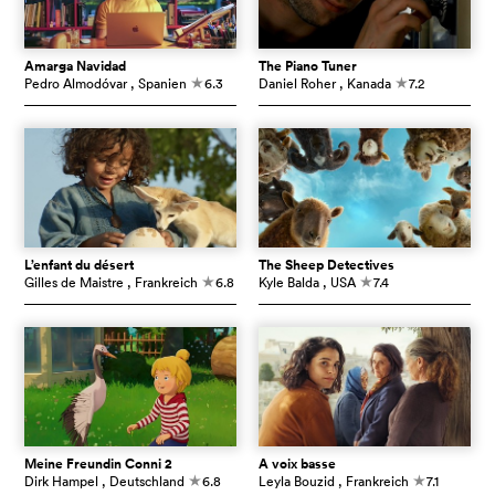
Amarga Navidad
The Piano Tuner
Pedro Almodóvar
, Spanien
6.3
Daniel Roher
, Kanada
7.2
c
c
L’enfant du désert
The Sheep Detectives
Gilles de Maistre
, Frankreich
6.8
Kyle Balda
, USA
7.4
c
c
Meine Freundin Conni 2
À voix basse
Dirk Hampel
, Deutschland
6.8
Leyla Bouzid
, Frankreich
7.1
c
c