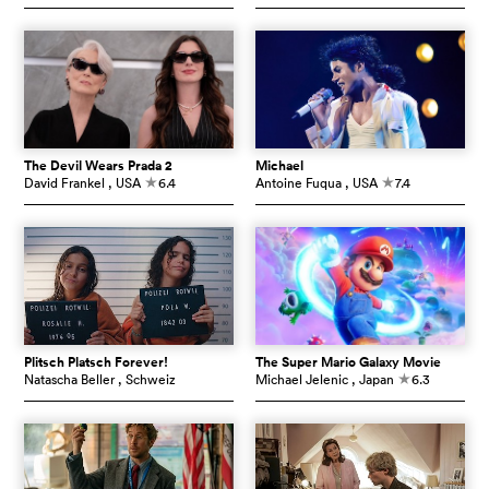
The Devil Wears Prada 2
Michael
David Frankel
, USA
6.4
Antoine Fuqua
, USA
7.4
c
c
Plitsch Platsch Forever!
The Super Mario Galaxy Movie
Natascha Beller
, Schweiz
Michael Jelenic
, Japan
6.3
c