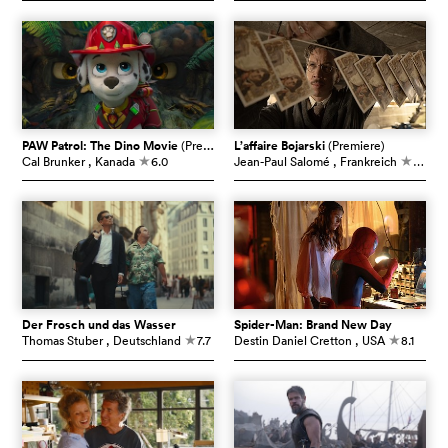
PAW Patrol: The Dino Movie
(Premiere)
L’affaire Bojarski
(Premiere)
Cal Brunker
, Kanada
6.0
Jean-Paul Salomé
, Frankreich
7.0
c
c
Der Frosch und das Wasser
Spider-Man: Brand New Day
Thomas Stuber
, Deutschland
7.7
Destin Daniel Cretton
, USA
8.1
c
c