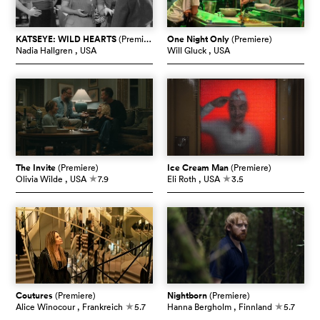
KATSEYE: WILD HEARTS
(Premiere)
One Night Only
(Premiere)
Nadia Hallgren
, USA
Will Gluck
, USA
The Invite
(Premiere)
Ice Cream Man
(Premiere)
Olivia Wilde
, USA
7.9
Eli Roth
, USA
3.5
c
c
Coutures
(Premiere)
Nightborn
(Premiere)
Alice Winocour
, Frankreich
5.7
Hanna Bergholm
, Finnland
5.7
c
c