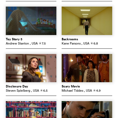
Toy Story 5
Backrooms
Andrew Stanton
, USA
7.5
Kane Parsons
, USA
6.8
c
c
Disclosure Day
Scary Movie
Steven Spielberg
, USA
6.5
Michael Tiddes
, USA
4.9
c
c