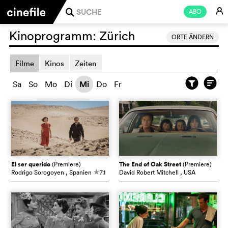
E
ABO
j
Kinoprogramm:
Zürich
ORTE ÄNDERN
Filme
Kinos
Zeiten
Sa
So
Mo
Di
Mi
Do
Fr
El ser querido
(Premiere)
The End of Oak Street
(Premiere)
Rodrigo Sorogoyen
, Spanien
7.1
David Robert Mitchell
, USA
c