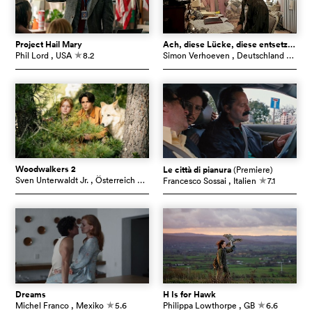
Project Hail Mary
Ach, diese Lücke, diese entsetzliche Lücke
Phil Lord
, USA
8.2
Simon Verhoeven
, Deutschland
7.6
c
c
Woodwalkers 2
Le città di pianura
(Premiere)
Sven Unterwaldt Jr.
, Österreich
5.4
Francesco Sossai
, Italien
7.1
c
c
Dreams
H Is for Hawk
Michel Franco
, Mexiko
5.6
Philippa Lowthorpe
, GB
6.6
c
c