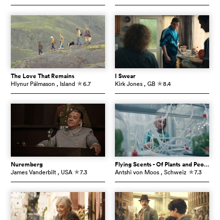
The Love That Remains
I Swear
Hlynur Pálmason
, Island
6.7
Kirk Jones
, GB
8.4
c
c
Nuremberg
Flying Scents - Of Plants and People
James Vanderbilt
, USA
7.3
Antshi von Moos
, Schweiz
7.3
c
c