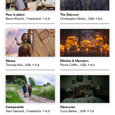
Pour le plaisir
The Odyssey
Reem Kherici
, Frankreich
5.8
Christopher Nolan
, USA
8.5
c
c
Moana
Minions & Monsters
Thomas Kail
, USA
5.8
Pierre Coffin
, USA
6.5
c
c
Compostelle
Obsession
Yann Samuell
, Frankreich
6.3
Curry Barker
, USA
7.9
c
c