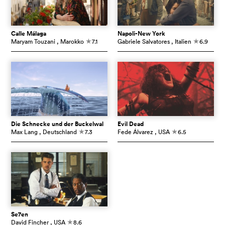
Calle Málaga
Napoli-New York
Maryam Touzani
, Marokko
7.1
Gabriele Salvatores
, Italien
6.9
c
c
Die Schnecke und der Buckelwal
Evil Dead
Max Lang
, Deutschland
7.3
Fede Álvarez
, USA
6.5
c
c
Se7en
David Fincher
, USA
8.6
c