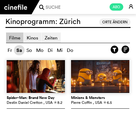
E
ABO
j
Kinoprogramm:
Zürich
ORTE ÄNDERN
Filme
Kinos
Zeiten
Fr
Sa
So
Mo
Di
Mi
Do
Spider-Man: Brand New Day
Minions & Monsters
Destin Daniel Cretton
, USA
8.2
Pierre Coffin
, USA
6.5
c
c