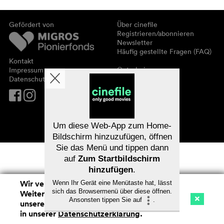
Gefördert von
Über cinefile
Registrieren/abonnieren
Newsletter
Häufig gestellte Fragen (FAQ)
Kontakt
Gutscheine
Impressum
Datenschutz
Um diese Web-App zum Home-
Bildschirm hinzuzufügen, öffnen
Sie das Menü und tippen dann
auf
Zum Startbildschirm
hinzufügen
.
Wir verwenden Cookies. Mit dem
Wenn Ihr Gerät eine Menütaste hat, lässt
sich das Browsermenü über diese öffnen.
Weitersurfen auf cinefile.ch stimmen Sie
Ansonsten tippen Sie auf
.
unserer Cookie-Nutzung zu. Mehr Infos
Kino
Streaming
Watchlist (
0
)
in unserer
Datenschutzerklärung
.
Na